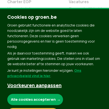
Charter EGP
Vacatures
Nieuwsbrief
Toegankelijkheid
Doe Mee
Cookies op groen.be
Contact
Groen gebruikt functionele en analytische cookies die
Groen in je buurt
noodzakelijk zijn om de website goed te laten
functioneren. Deze cookies verwerken geen
Meldpunt
persoonsgegevens en hier is geen toestemming voor
nodig.
Word lid
Als je daarvoor toestemming geeft, maken we ook
Agenda
gebruik van marketingcookies. Die stellen ons in staat om
Bekijk kalender
de website beter af te stemmen op jouw voorkeuren.
Je kunt je instellingen hieronder wijzigen.
Ons
Verleng je lidmaatschap
privacybeleid vind je hier
.
Programma oktober 2024
Voorkeuren aanpassen
Programma juni 2024
Downloads
Noodzakelijke cookies:
Alle cookies accepteren
Webshop