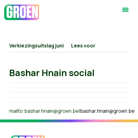
Verkiezingsuitslag juni
Lees voor
Bashar Hnain social
mailto:
bashar.hnain@groen.be
|
bashar.hnain@groen.be