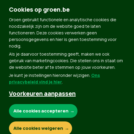
Doe Mee
Cookies op groen.be
Contact
Groen gebruikt functionele en analytische cookies die
Groen in je buurt
noodzakelijk zijn om de website goed te laten
functioneren. Deze cookies verwerken geen
Meldpunt
persoonsgegevens en hier is geen toestemming voor
nodig.
Word lid
Als je daarvoor toestemming geeft, maken we ook
Agenda
gebruik van marketingcookies. Die stellen ons in staat om
Bekijk kalender
de website beter af te stemmen op jouw voorkeuren.
Je kunt je instellingen hieronder wijzigen.
Ons
Verleng je lidmaatschap
privacybeleid vind je hier
.
Programma oktober 2024
Voorkeuren aanpassen
Programma juni 2024
Downloads
Noodzakelijke cookies:
Alle cookies accepteren
Webshop
Analytische cookies:
Alle cookies weigeren
© Copyright Groen 2026 | Gemaakt met
NationBuilder