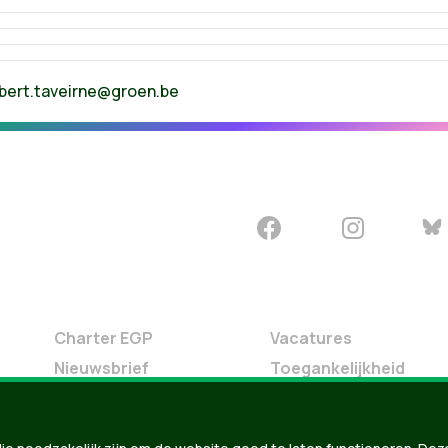
bert.taveirne@groen.be
Charter EGP
Vacatures
Nieuwsbrief
Toegankelijkheid
Doe Mee
Contact