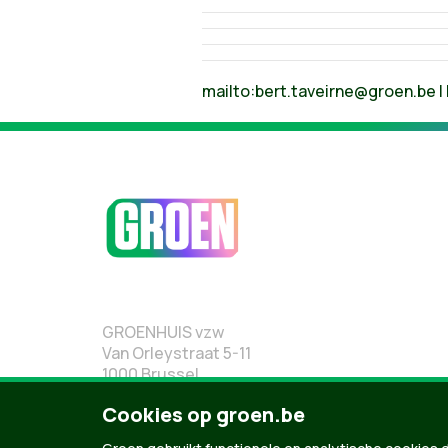
mailto:
bert.taveirne@groen.be
|
GROENHUIS vzw
Van Orleystraat 5-11
1000 Brussel
02 219 19 19
Cookies op groen.be