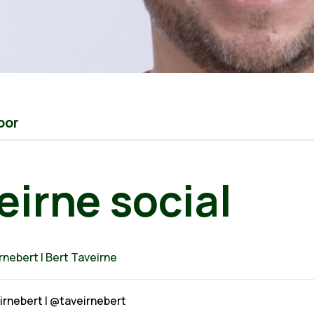
oor
eirne social
nebert | Bert Taveirne
rnebert | @taveirnebert