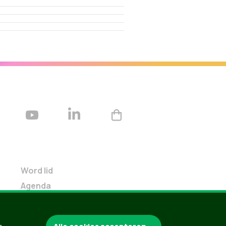
Word lid
Agenda
Bekijk kalender
Verleng je lidmaatschap