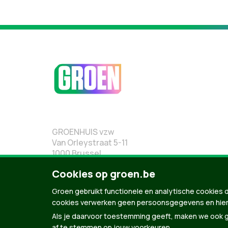
GROENHUIS vzw
Van Orleystraat 5-11
1000 Brussel
02 219 19 19
Cookies op groen.be
Groen gebruikt functionele en analytische cookies d
cookies verwerken geen persoonsgegevens en hier
Als je daarvoor toestemming geeft, maken we ook ge
af te stemmen op jouw voorkeuren.