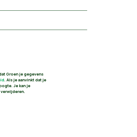
 dat Groen je gegevens
eid
. Als je aanvinkt dat je
oogte. Je kan je
 verwijderen.