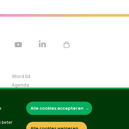
Word lid
Agenda
Bekijk kalender
Verleng je lidmaatschap
Alle cookies accepteren
e
Programma oktober 2024
Programma juni 2024
e beter
Downloads
Alle cookies weigeren