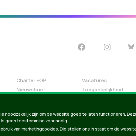
Charter EGP
Vacatures
Nieuwsbrief
Toegankelijkheid
Doe Mee
Contact
ie noodzakelijk zijn om de website goed te laten functioneren. Dez
Groen in je buurt
 is geen toestemming voor nodig.
Meldpunt
bruik van marketingcookies. Die stellen ons in staat om de websit