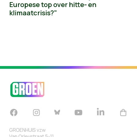
Europese top over hitte- en
klimaatcrisis?"
GROENHUIS vzw
Van Orleystraat 5-11