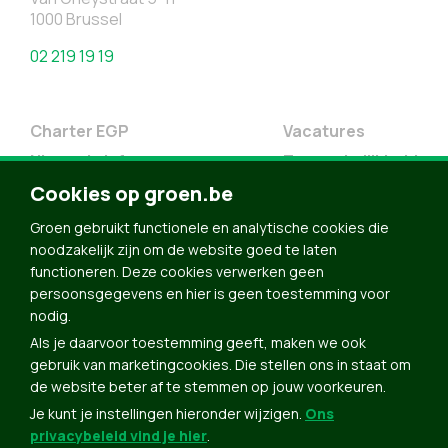
1000 Brussel
02 219 19 19
Charter EGP
Vacatures
Nieuwsbrief
Toegankelijkheid
Doe Mee
Cookies op groen.be
Contact
Groen gebruikt functionele en analytische cookies die
Groen in je buurt
noodzakelijk zijn om de website goed te laten
functioneren. Deze cookies verwerken geen
Meldpunt
persoonsgegevens en hier is geen toestemming voor
nodig.
Word lid
Als je daarvoor toestemming geeft, maken we ook
Agenda
gebruik van marketingcookies. Die stellen ons in staat om
Bekijk kalender
de website beter af te stemmen op jouw voorkeuren.
Je kunt je instellingen hieronder wijzigen.
Ons
Verleng je lidmaatschap
privacybeleid vind je hier
.
Programma oktober 2024