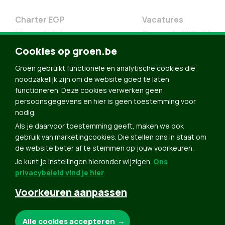
Charter EGP
Vacatures
Nieuwsbrief
Toegankelijkheid
Doe Mee
Cookies op groen.be
Contact
Groen gebruikt functionele en analytische cookies die
Groen in je buurt
noodzakelijk zijn om de website goed te laten
functioneren. Deze cookies verwerken geen
Meldpunt
persoonsgegevens en hier is geen toestemming voor
nodig.
Word lid
Als je daarvoor toestemming geeft, maken we ook
Agenda
gebruik van marketingcookies. Die stellen ons in staat om
Bekijk kalender
de website beter af te stemmen op jouw voorkeuren.
Je kunt je instellingen hieronder wijzigen.
Ons
Verleng je lidmaatschap
privacybeleid vind je hier
.
Programma oktober 2024
Voorkeuren aanpassen
Programma juni 2024
Downloads
Noodzakelijke cookies:
Alle cookies accepteren
Webshop