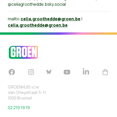
@celiagroothedde.bsky.social
mailto:
celia.groothedde@groen.be
|
celia.groothedde@groen.be
GROENHUIS vzw
Van Orleystraat 5-11
1000 Brussel
02 219 19 19