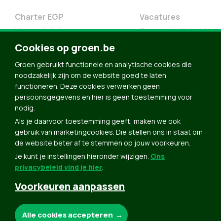
Charter EGP
Vacatures
Nieuwsbrief
Toegankelijkheid
Doe Mee
Cookies op groen.be
Contact
Groen gebruikt functionele en analytische cookies die
Groen in je buurt
noodzakelijk zijn om de website goed te laten
functioneren. Deze cookies verwerken geen
Meldpunt
persoonsgegevens en hier is geen toestemming voor
nodig.
Word lid
Als je daarvoor toestemming geeft, maken we ook
Agenda
gebruik van marketingcookies. Die stellen ons in staat om
Bekijk kalender
de website beter af te stemmen op jouw voorkeuren.
Je kunt je instellingen hieronder wijzigen.
Ons
Verleng je lidmaatschap
privacybeleid vind je hier
.
Programma oktober 2024
Voorkeuren aanpassen
Programma juni 2024
Downloads
Noodzakelijke cookies:
Alle cookies accepteren
Webshop