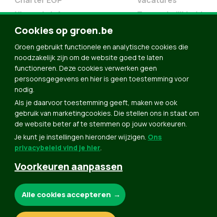
Charter EGP
Vacatures
Nieuwsbrief
Toegankelijkheid
Doe Mee
Cookies op groen.be
Contact
Groen gebruikt functionele en analytische cookies die
Groen in je buurt
noodzakelijk zijn om de website goed te laten
functioneren. Deze cookies verwerken geen
Meldpunt
persoonsgegevens en hier is geen toestemming voor
nodig.
Word lid
Als je daarvoor toestemming geeft, maken we ook
Agenda
gebruik van marketingcookies. Die stellen ons in staat om
Bekijk kalender
de website beter af te stemmen op jouw voorkeuren.
Je kunt je instellingen hieronder wijzigen.
Ons
Verleng je lidmaatschap
privacybeleid vind je hier
.
Programma oktober 2024
Voorkeuren aanpassen
Programma juni 2024
Downloads
Noodzakelijke cookies:
Alle cookies accepteren
Webshop