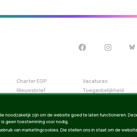
Charter EGP
Vacatures
Nieuwsbrief
Toegankelijkheid
Doe Mee
Contact
ie noodzakelijk zijn om de website goed te laten functioneren. Dez
Groen in je buurt
 is geen toestemming voor nodig.
Meldpunt
bruik van marketingcookies. Die stellen ons in staat om de websit