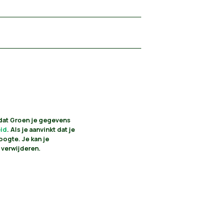
 dat Groen je gegevens
eid
. Als je aanvinkt dat je
oogte. Je kan je
 verwijderen.