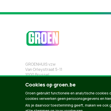
GROENHUIS vzw
Van Orleystraat 5-11
1000 Brussel
02 219 19 19
Cookies op groen.be
Groen gebruikt functionele en analytische cookies d
cookies verwerken geen persoonsgegevens en hier
Als je daarvoor toestemming geeft, maken we ook ge
af te stemmen op jouw voorkeuren.