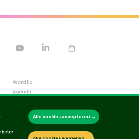
Word lid
Agenda
Bekijk kalender
Verleng je lidmaatschap
Alle cookies accepteren
e
Programma oktober 2024
Programma juni 2024
e beter
Downloads
Alle cookies weigeren