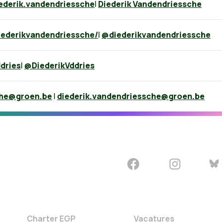
ederik.vandendriessche
|
Diederik Vandendriessche
iederikvandendriessche/
|
@diederikvandendriessche
ddries
|
@DiederikVddries
che@groen.be
|
diederik.vandendriessche@groen.be
Charter EGP
Vacatures