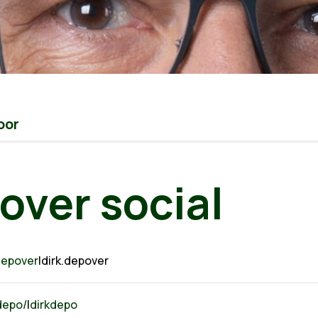
oor
over social
depover
|dirk.depover
depo/
|
dirkdepo