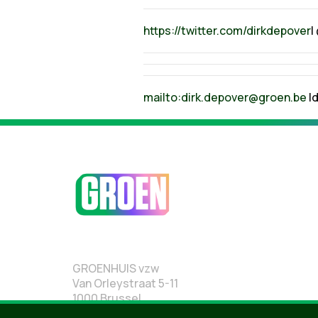
https://twitter.com/dirkdepover
|
mailto:
dirk.depover@groen.be
|
d
GROENHUIS vzw
Van Orleystraat 5-11
1000 Brussel