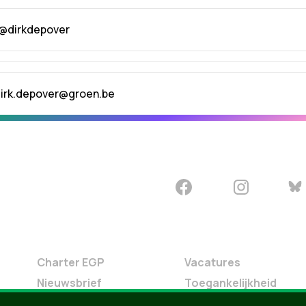
 @dirkdepover
irk.depover@groen.be
Charter EGP
Vacatures
Nieuwsbrief
Toegankelijkheid
Doe Mee