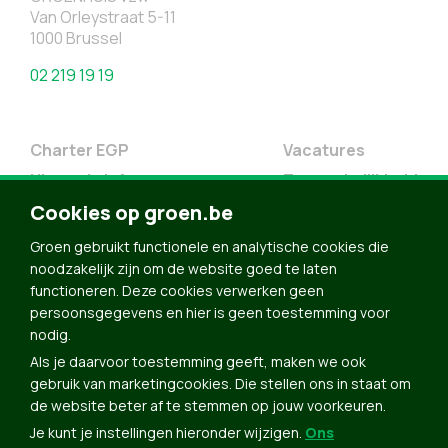
Van Orleystraat 5-11
1000 Brussel
02 219 19 19
Charter EGP
Vacatures
Nieuwsbrief
Toegankelijkheid
Cookies op groen.be
Doe Mee
Contact
Groen gebruikt functionele en analytische cookies die
noodzakelijk zijn om de website goed te laten
Groen in je buurt
functioneren. Deze cookies verwerken geen
Meldpunt
persoonsgegevens en hier is geen toestemming voor
nodig.
Word lid
Als je daarvoor toestemming geeft, maken we ook
Agenda
gebruik van marketingcookies. Die stellen ons in staat om
Bekijk kalender
de website beter af te stemmen op jouw voorkeuren.
Je kunt je instellingen hieronder wijzigen.
Ons
Verleng je lidmaatschap