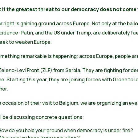
 if the greatest threat to our democracy does not come 
r right is gaining ground across Europe. Not only at the ballot
cidence: Putin, and the US under Trump, are deliberately fuel
seek to weaken Europe.
mething remarkable is happening: across Europe, people are 
Zeleno-Levi Front (ZLF) from Serbia. They are fighting for
e. Starting this year, they are joining forces with Groen to
her.
 occasion of their visit to Belgium, we are organizing an eve
ll be discussing concrete questions:
How do you hold your ground when democracy is under fire?
What can we learn from each other?