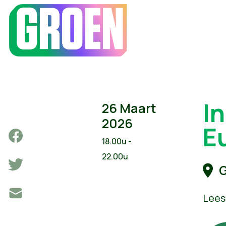
I
26 Maart
2026
E
18.00u -
22.00u
G
Lees