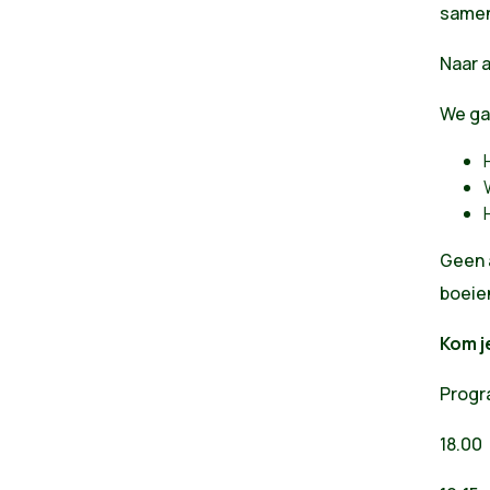
samen
Naar a
We ga
Geen 
boeie
Kom j
Prog
18.00