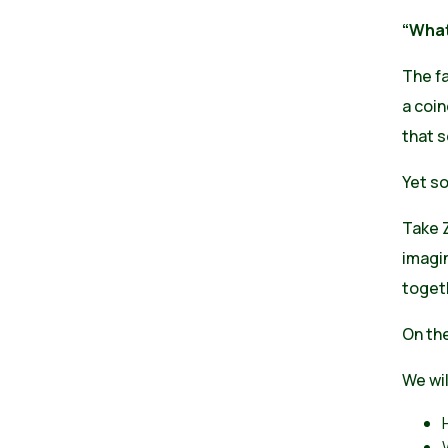
“What
The fa
a coin
that 
Yet so
Take 
imagin
toget
On the
We wi