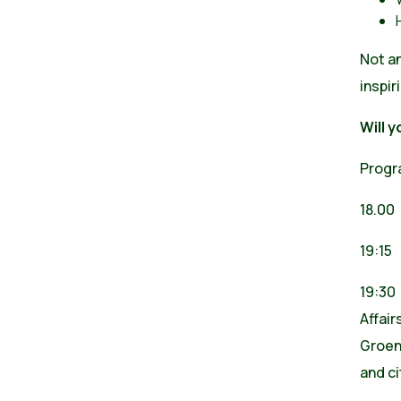
Not an
inspir
Will y
Prog
18.00
19:15
19:30
Affai
Groen
and ci