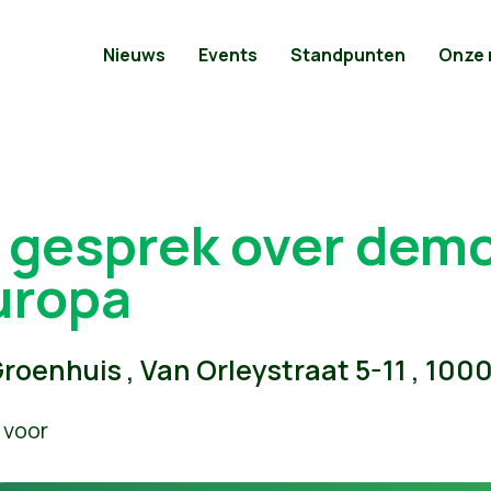
Nieuws
Events
Standpunten
Onze
n gesprek over demo
uropa
roenhuis , Van Orleystraat 5-11 , 100
 voor