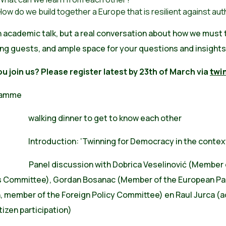
How do we build together a Europe that is resilient against au
 academic talk, but a real conversation about how we must 
ing guests, and ample space for your questions and insights
ou join us? Please register latest by 23th of March via
twi
ramme
 walking dinner to get to know each other
 Introduction: ‘Twinning for Democracy in the context 
 Panel discussion with Dobrica Veselinović (Member of 
rs Committee), Gordan Bosanac (Member of the European Par
, member of the Foreign Policy Committee) en Raul Jurca (
tizen participation)