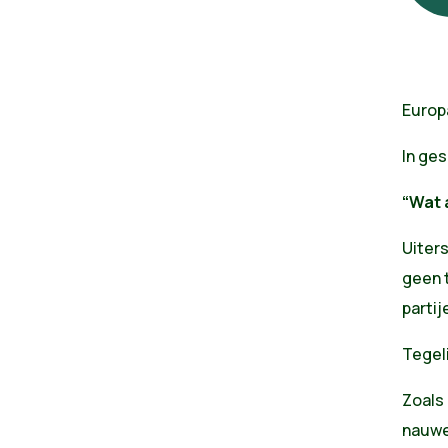
Europ
In ge
“Wat 
Uiters
geen 
partij
Tegeli
Zoals 
nauwel