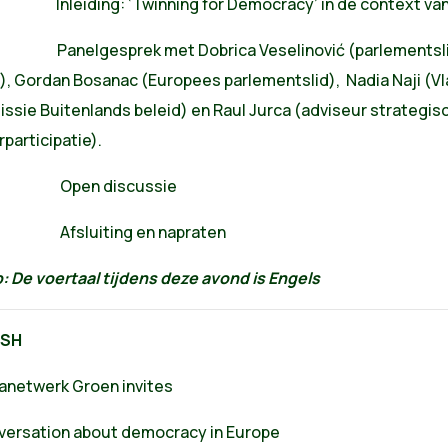
 Inleiding: ‘Twinning for Democracy’ in de context van 
 Panelgesprek met Dobrica Veselinović (parlementslid Z
), Gordan Bosanac (Europees parlementslid), Nadia Naji (Vl
ssie Buitenlands beleid) en Raul Jurca (adviseur strategi
participatie).
0 Open discussie
0 Afsluiting en napraten
: De voertaal tijdens deze avond is Engels
ISH
anetwerk Groen invites
nversation about democracy in Europe