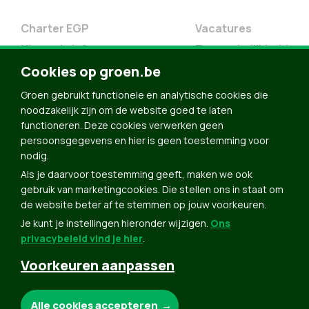
Charter EGP
Vacatures
Nieuwsbrief
Toegankelijkheid
Doe Mee
Cookies op groen.be
Contact
Groen gebruikt functionele en analytische cookies die
Groen in je buurt
noodzakelijk zijn om de website goed te laten
functioneren. Deze cookies verwerken geen
Meldpunt
persoonsgegevens en hier is geen toestemming voor
nodig.
Word lid
Als je daarvoor toestemming geeft, maken we ook
Agenda
gebruik van marketingcookies. Die stellen ons in staat om
Bekijk kalender
de website beter af te stemmen op jouw voorkeuren.
Je kunt je instellingen hieronder wijzigen.
Ons
Verleng je lidmaatschap
privacybeleid vind je hier
.
Programma oktober 2024
Voorkeuren aanpassen
Programma juni 2024
Downloads
Noodzakelijke cookies:
Alle cookies accepteren
Webshop