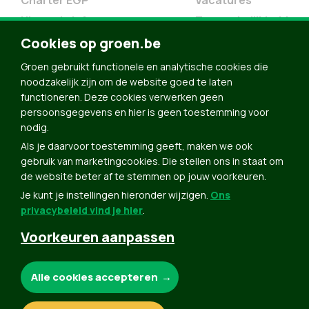
Charter EGP
Vacatures
Nieuwsbrief
Toegankelijkheid
Doe Mee
Cookies op groen.be
Contact
Groen gebruikt functionele en analytische cookies die
Groen in je buurt
noodzakelijk zijn om de website goed te laten
functioneren. Deze cookies verwerken geen
Meldpunt
persoonsgegevens en hier is geen toestemming voor
nodig.
Word lid
Als je daarvoor toestemming geeft, maken we ook
Agenda
gebruik van marketingcookies. Die stellen ons in staat om
Bekijk kalender
de website beter af te stemmen op jouw voorkeuren.
Je kunt je instellingen hieronder wijzigen.
Ons
Verleng je lidmaatschap
privacybeleid vind je hier
.
Programma oktober 2024
Voorkeuren aanpassen
Programma juni 2024
Downloads
Noodzakelijke cookies:
Alle cookies accepteren
Webshop