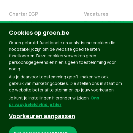
Charter EGP
Vacatures
Nieuwsbrief
Toegankelijkheid
Doe Mee
Cookies op groen.be
Contact
Groen gebruikt functionele en analytische cookies die
Groen in je buurt
noodzakelijk zijn om de website goed te laten
functioneren. Deze cookies verwerken geen
Meldpunt
persoonsgegevens en hier is geen toestemming voor
nodig.
Word lid
Als je daarvoor toestemming geeft, maken we ook
Agenda
gebruik van marketingcookies. Die stellen ons in staat om
Bekijk kalender
de website beter af te stemmen op jouw voorkeuren.
Je kunt je instellingen hieronder wijzigen.
Ons
Verleng je lidmaatschap
privacybeleid vind je hier
.
Programma oktober 2024
Voorkeuren aanpassen
Programma juni 2024
Downloads
Noodzakelijke cookies: