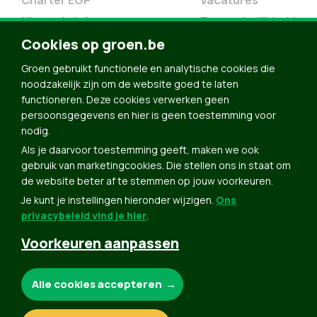
Charter EGP
Vacatures
Nieuwsbrief
Toegankelijkheid
Doe Mee
Cookies op groen.be
Contact
Groen gebruikt functionele en analytische cookies die
Groen in je buurt
noodzakelijk zijn om de website goed te laten
functioneren. Deze cookies verwerken geen
Meldpunt
persoonsgegevens en hier is geen toestemming voor
nodig.
Word lid
Als je daarvoor toestemming geeft, maken we ook
Agenda
gebruik van marketingcookies. Die stellen ons in staat om
Bekijk kalender
de website beter af te stemmen op jouw voorkeuren.
Je kunt je instellingen hieronder wijzigen.
Ons
Verleng je lidmaatschap
privacybeleid vind je hier
.
Programma oktober 2024
Voorkeuren aanpassen
Programma juni 2024
Downloads
Noodzakelijke cookies:
Alle cookies accepteren
Webshop