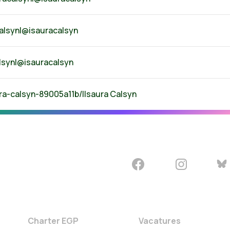
Calsyn|@isauracalsyn
lsyn|
@isauracalsyn
ura-calsyn-89005a11b/|Isaura Calsyn
Charter EGP
Vacatures