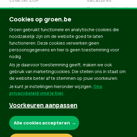
Charter EGP
Vacatures
Nieuwsbrief
Toegankelijkheid
Doe Mee
Cookies op groen.be
Contact
Groen gebruikt functionele en analytische cookies die
Groen in je buurt
noodzakelijk zijn om de website goed te laten
functioneren. Deze cookies verwerken geen
Meldpunt
persoonsgegevens en hier is geen toestemming voor
nodig.
Word lid
Als je daarvoor toestemming geeft, maken we ook
Agenda
gebruik van marketingcookies. Die stellen ons in staat om
Bekijk kalender
de website beter af te stemmen op jouw voorkeuren.
Je kunt je instellingen hieronder wijzigen.
Ons
Verleng je lidmaatschap
privacybeleid vind je hier
.
Programma oktober 2024
Voorkeuren aanpassen
Programma juni 2024
Downloads
Noodzakelijke cookies:
Alle cookies accepteren
Webshop