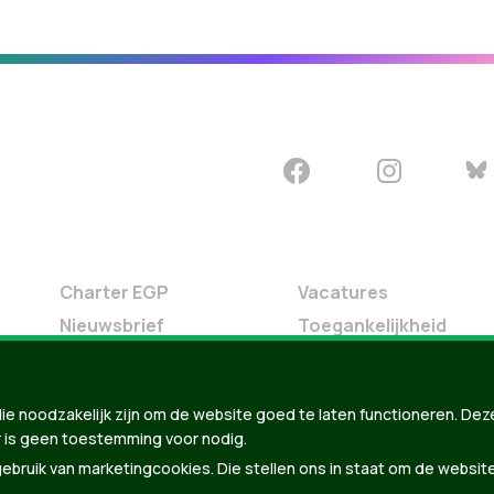
Charter EGP
Vacatures
Nieuwsbrief
Toegankelijkheid
Doe Mee
Contact
ie noodzakelijk zijn om de website goed te laten functioneren. Dez
Groen in je buurt
 is geen toestemming voor nodig.
Meldpunt
bruik van marketingcookies. Die stellen ons in staat om de websit