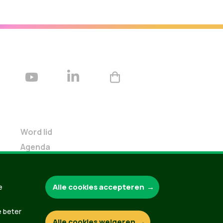
Word lid
Agenda
Bekijk kalender
Verleng je lidmaatschap
Alle cookies accepteren
e
Programma oktober 2024
Programma juni 2024
e beter
Downloads
Alle cookies weigeren