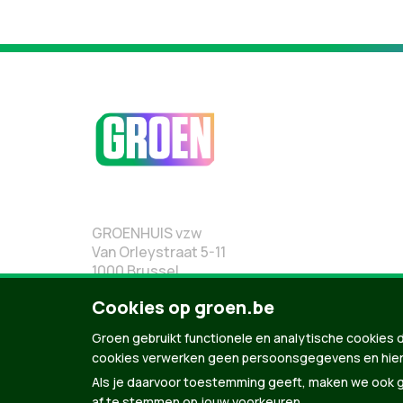
GROENHUIS vzw
Van Orleystraat 5-11
1000 Brussel
02 219 19 19
Cookies op groen.be
Groen gebruikt functionele en analytische cookies d
cookies verwerken geen persoonsgegevens en hier
Als je daarvoor toestemming geeft, maken we ook ge
af te stemmen op jouw voorkeuren.