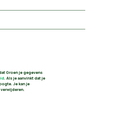
 dat Groen je gegevens
eid
. Als je aanvinkt dat je
oogte. Je kan je
 verwijderen.