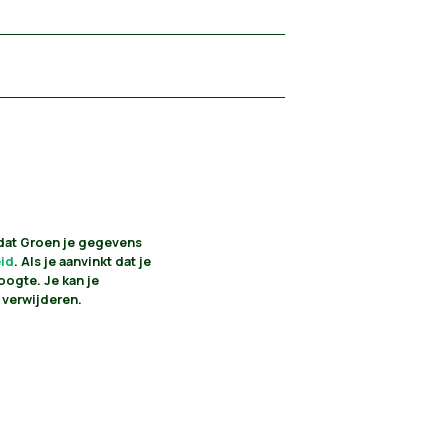
 dat Groen je gegevens
eid
. Als je aanvinkt dat je
oogte. Je kan je
 verwijderen.