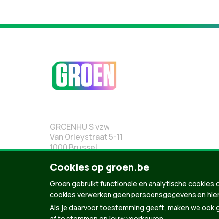
GROENHUIS vzw
Van Orleystraat 5-11
1000 Brussel
02 219 19 19
Cookies op groen.be
Groen gebruikt functionele en analytische cookies d
cookies verwerken geen persoonsgegevens en hier
Als je daarvoor toestemming geeft, maken we ook ge
af te stemmen op jouw voorkeuren.