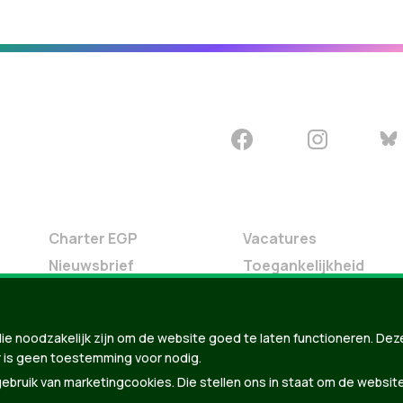
Charter EGP
Vacatures
Nieuwsbrief
Toegankelijkheid
Doe Mee
Contact
ie noodzakelijk zijn om de website goed te laten functioneren. Dez
Groen in je buurt
 is geen toestemming voor nodig.
Meldpunt
bruik van marketingcookies. Die stellen ons in staat om de websit