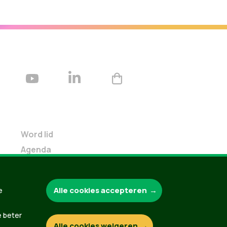
Word lid
Agenda
Bekijk kalender
Verleng je lidmaatschap
Alle cookies accepteren
e
Programma oktober 2024
Programma juni 2024
e beter
Downloads
Alle cookies weigeren