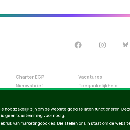
Charter EGP
Vacatures
Nieuwsbrief
Toegankelijkheid
Doe Mee
Contact
ie noodzakelijk zijn om de website goed te laten functioneren. Dez
Groen in je buurt
 is geen toestemming voor nodig.
Meldpunt
bruik van marketingcookies. Die stellen ons in staat om de websit