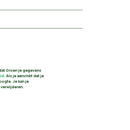
 dat Groen je gegevens
eid
. Als je aanvinkt dat je
oogte. Je kan je
 verwijderen.