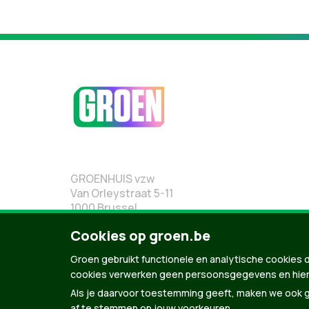
GROENHUIS vzw
Van Orleystraat 5-11
1000 Brussel
02 219 19 19
Cookies op groen.be
Groen gebruikt functionele en analytische cookies d
cookies verwerken geen persoonsgegevens en hier
Als je daarvoor toestemming geeft, maken we ook ge
af te stemmen op jouw voorkeuren.