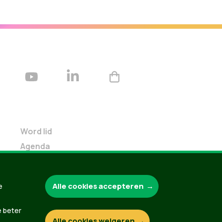
Word lid
Agenda
Bekijk kalender
Verleng je lidmaatschap
Alle cookies accepteren
e
Programma oktober 2024
Programma juni 2024
e beter
Downloads
Alle cookies weigeren