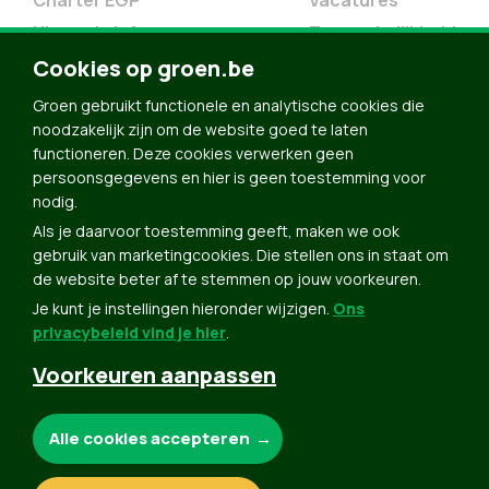
Charter EGP
Vacatures
Nieuwsbrief
Toegankelijkheid
Doe Mee
Cookies op groen.be
Contact
Groen gebruikt functionele en analytische cookies die
Groen in je buurt
noodzakelijk zijn om de website goed te laten
functioneren. Deze cookies verwerken geen
Meldpunt
persoonsgegevens en hier is geen toestemming voor
nodig.
Word lid
Als je daarvoor toestemming geeft, maken we ook
Agenda
gebruik van marketingcookies. Die stellen ons in staat om
Bekijk kalender
de website beter af te stemmen op jouw voorkeuren.
Je kunt je instellingen hieronder wijzigen.
Ons
Verleng je lidmaatschap
privacybeleid vind je hier
.
Programma oktober 2024
Voorkeuren aanpassen
Programma juni 2024
Downloads
Noodzakelijke cookies:
Alle cookies accepteren
Webshop