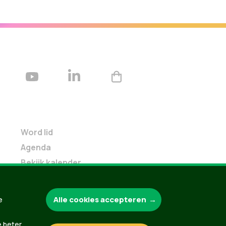
Word lid
Agenda
Bekijk kalender
Verleng je lidmaatschap
Programma oktober 2024
Alle cookies accepteren
e
Programma juni 2024
Downloads
e beter