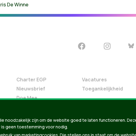
ris De Winne
Charter EGP
Vacatures
Nieuwsbrief
Toegankelijkheid
Doe Mee
Contact
Groen in je buurt
ie noodzakelijk zijn om de website goed te laten functioneren. Dez
Meldpunt
 is geen toestemming voor nodig.
bruik van marketingcookies. Die stellen ons in staat om de websit