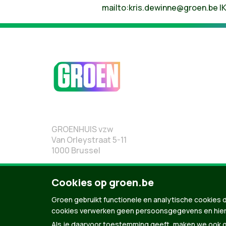
mailto:
kris.dewinne@groen.be
|K
GROENHUIS vzw
Van Orleystraat 5-11
1000 Brussel
02 219 19 19
Cookies op groen.be
Groen gebruikt functionele en analytische cookies d
cookies verwerken geen persoonsgegevens en hier
Als je daarvoor toestemming geeft, maken we ook ge