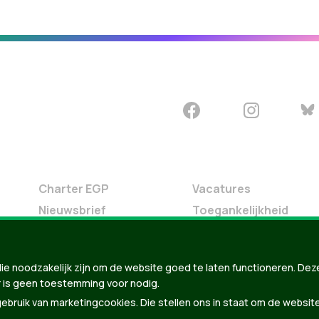
Charter EGP
Vacatures
Nieuwsbrief
Toegankelijkheid
Doe Mee
Contact
ie noodzakelijk zijn om de website goed te laten functioneren. Dez
Groen in je buurt
 is geen toestemming voor nodig.
Meldpunt
bruik van marketingcookies. Die stellen ons in staat om de websit