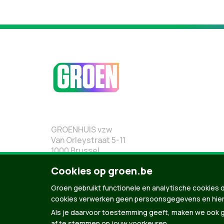
GROENHUIS vzw
Van Orleystraat 5-11
1000 Brussel
02 219 19 19
Cookies op groen.be
Groen gebruikt functionele en analytische cookies d
cookies verwerken geen persoonsgegevens en hier
Als je daarvoor toestemming geeft, maken we ook ge
af te stemmen op jouw voorkeuren.