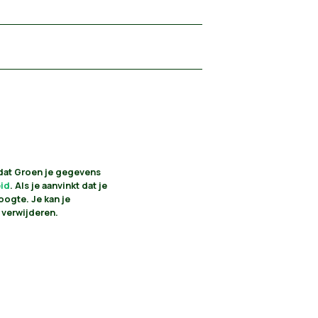
 dat Groen je gegevens
eid
. Als je aanvinkt dat je
oogte. Je kan je
 verwijderen.