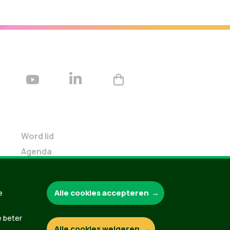
Word lid
Agenda
Bekijk kalender
Verleng je lidmaatschap
Alle cookies accepteren
e
Programma oktober 2024
Programma juni 2024
e beter
Downloads
Alle cookies weigeren