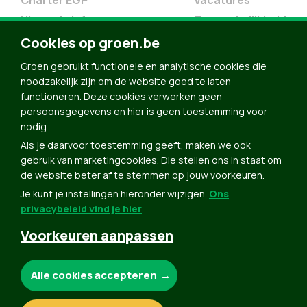
Charter EGP
Vacatures
Nieuwsbrief
Toegankelijkheid
Doe Mee
Cookies op groen.be
Contact
Groen gebruikt functionele en analytische cookies die
Groen in je buurt
noodzakelijk zijn om de website goed te laten
functioneren. Deze cookies verwerken geen
Meldpunt
persoonsgegevens en hier is geen toestemming voor
nodig.
Word lid
Als je daarvoor toestemming geeft, maken we ook
Agenda
gebruik van marketingcookies. Die stellen ons in staat om
Bekijk kalender
de website beter af te stemmen op jouw voorkeuren.
Je kunt je instellingen hieronder wijzigen.
Ons
Verleng je lidmaatschap
privacybeleid vind je hier
.
Programma oktober 2024
Voorkeuren aanpassen
Programma juni 2024
Downloads
Noodzakelijke cookies:
Alle cookies accepteren
Webshop