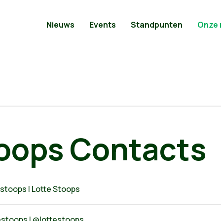
Nieuws
Events
Standpunten
Onze
toops Contacts
stoops | Lotte Stoops
estoops | @lottestoops