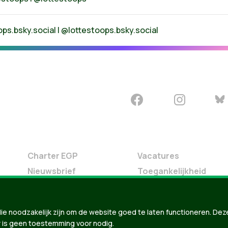
ops.bsky.social |
@lottestoops.bsky.social
Charter EGP
Vacatures
Nieuwsbrief
Toegankelijkheid
Doe Mee
Contact
ie noodzakelijk zijn om de website goed te laten functioneren. Dez
Groen in je buurt
 is geen toestemming voor nodig.