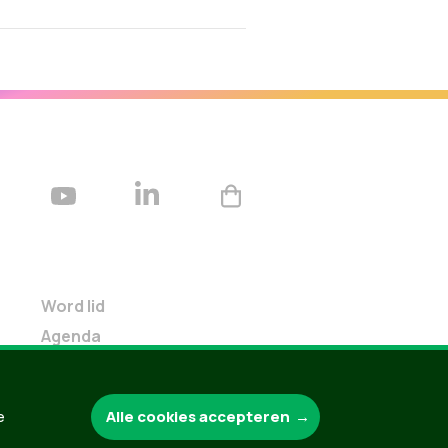
Word lid
Agenda
Bekijk kalender
Verleng je lidmaatschap
Alle cookies accepteren
e
Programma oktober 2024