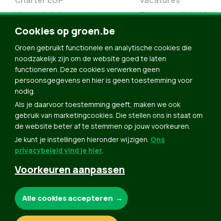
Charter EGP
Vacatures
Nieuwsbrief
Toegankelijkheid
Doe Mee
Cookies op groen.be
Contact
Groen gebruikt functionele en analytische cookies die
Groen in je buurt
noodzakelijk zijn om de website goed te laten
functioneren. Deze cookies verwerken geen
Meldpunt
persoonsgegevens en hier is geen toestemming voor
nodig.
Word lid
Als je daarvoor toestemming geeft, maken we ook
Agenda
gebruik van marketingcookies. Die stellen ons in staat om
Bekijk kalender
de website beter af te stemmen op jouw voorkeuren.
Je kunt je instellingen hieronder wijzigen.
Ons
Verleng je lidmaatschap
privacybeleid vind je hier
.
Programma oktober 2024
Voorkeuren aanpassen
Programma juni 2024
Downloads
Noodzakelijke cookies:
Alle cookies accepteren
Webshop