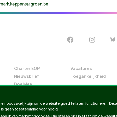
mark.keppens@groen.be
Charter EGP
Vacatures
Nieuwsbrief
Toegankelijkheid
Doe Mee
Contact
Groen in je buurt
ie noodzakelijk zijn om de website goed te laten functioneren. Dez
Meldpunt
 is geen toestemming voor nodig.
bruik van marketingcookies. Die stellen ons in staat om de websit