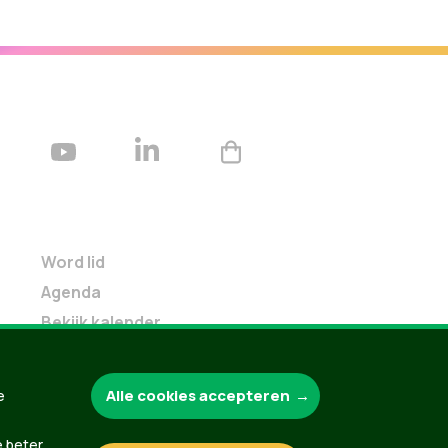
Word lid
Agenda
Bekijk kalender
Verleng je lidmaatschap
Programma oktober 2024
Alle cookies accepteren
e
Programma juni 2024
Downloads
e beter