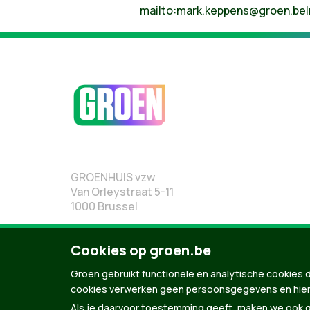
mailto:
mark.keppens@groen.be
|
GROENHUIS vzw
Van Orleystraat 5-11
1000 Brussel
02 219 19 19
Cookies op groen.be
Groen gebruikt functionele en analytische cookies d
cookies verwerken geen persoonsgegevens en hier
Als je daarvoor toestemming geeft, maken we ook ge