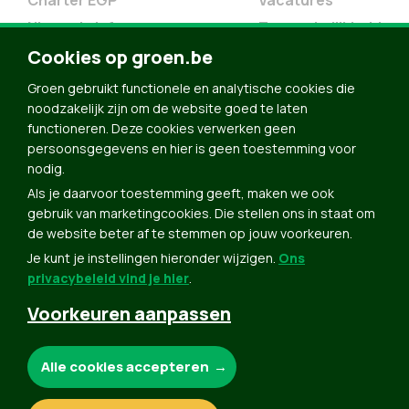
Charter EGP
Vacatures
Nieuwsbrief
Toegankelijkheid
Doe Mee
Cookies op groen.be
Contact
Groen gebruikt functionele en analytische cookies die
Groen in je buurt
noodzakelijk zijn om de website goed te laten
functioneren. Deze cookies verwerken geen
Meldpunt
persoonsgegevens en hier is geen toestemming voor
nodig.
Word lid
Als je daarvoor toestemming geeft, maken we ook
Agenda
gebruik van marketingcookies. Die stellen ons in staat om
Bekijk kalender
de website beter af te stemmen op jouw voorkeuren.
Je kunt je instellingen hieronder wijzigen.
Ons
Verleng je lidmaatschap
privacybeleid vind je hier
.
Programma oktober 2024
Voorkeuren aanpassen
Programma juni 2024
Downloads
Noodzakelijke cookies:
Alle cookies accepteren
Webshop