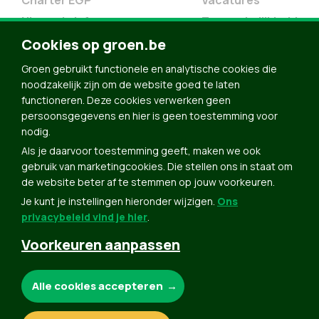
Charter EGP
Vacatures
Nieuwsbrief
Toegankelijkheid
Doe Mee
Cookies op groen.be
Contact
Groen gebruikt functionele en analytische cookies die
Groen in je buurt
noodzakelijk zijn om de website goed te laten
functioneren. Deze cookies verwerken geen
Meldpunt
persoonsgegevens en hier is geen toestemming voor
nodig.
Word lid
Als je daarvoor toestemming geeft, maken we ook
Agenda
gebruik van marketingcookies. Die stellen ons in staat om
Bekijk kalender
de website beter af te stemmen op jouw voorkeuren.
Je kunt je instellingen hieronder wijzigen.
Ons
Verleng je lidmaatschap
privacybeleid vind je hier
.
Programma oktober 2024
Voorkeuren aanpassen
Programma juni 2024
Downloads
Noodzakelijke cookies:
Alle cookies accepteren
Webshop