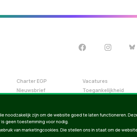
Charter EGP
Vacatures
Nieuwsbrief
Toegankelijkheid
Doe Mee
Contact
ie noodzakelijk zijn om de website goed te laten functioneren. Dez
Groen in je buurt
 is geen toestemming voor nodig.
Meldpunt
bruik van marketingcookies. Die stellen ons in staat om de websit