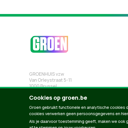
GROENHUIS vzw
Van Orleystraat 5-11
1000 Brussel
02 219 19 19
Cookies op groen.be
Groen gebruikt functionele en analytische cookies d
cookies verwerken geen persoonsgegevens en hier
Als je daarvoor toestemming geeft, maken we ook ge
af te stemmen op jouw voorkeuren.