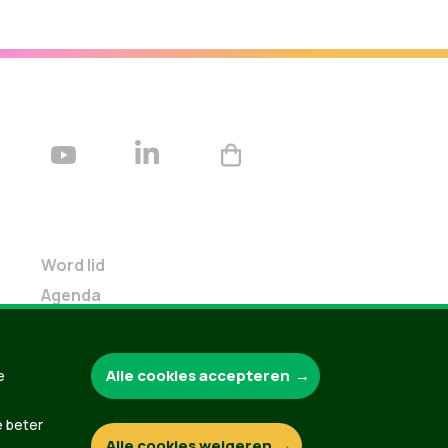
Word lid
Agenda
Bekijk kalender
Verleng je lidmaatschap
Alle cookies accepteren
e
Programma oktober 2024
Programma juni 2024
e beter
Downloads
Alle cookies weigeren