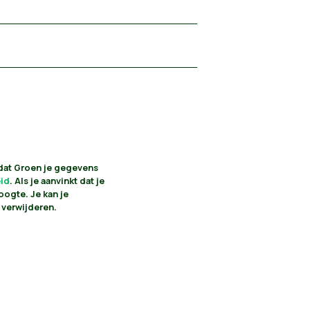
 dat Groen je gegevens
eid
. Als je aanvinkt dat je
oogte. Je kan je
 verwijderen.