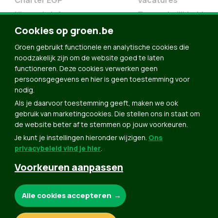
Charter EGP
Vacatures
Nieuwsbrief
Toegankelijkheid
Doe Mee
Cookies op groen.be
Contact
Groen gebruikt functionele en analytische cookies die
Groen in je buurt
noodzakelijk zijn om de website goed te laten
functioneren. Deze cookies verwerken geen
Meldpunt
persoonsgegevens en hier is geen toestemming voor
nodig.
Word lid
Als je daarvoor toestemming geeft, maken we ook
Agenda
gebruik van marketingcookies. Die stellen ons in staat om
Bekijk kalender
de website beter af te stemmen op jouw voorkeuren.
Je kunt je instellingen hieronder wijzigen.
Ons
Verleng je lidmaatschap
privacybeleid vind je hier
.
Programma oktober 2024
Voorkeuren aanpassen
Programma juni 2024
Downloads
Noodzakelijke cookies:
Alle cookies accepteren
Webshop