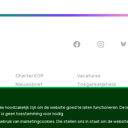
Charter EGP
Vacatures
Nieuwsbrief
Toegankelijkheid
Doe Mee
Contact
ie noodzakelijk zijn om de website goed te laten functioneren. Dez
Groen in je buurt
 is geen toestemming voor nodig.
Meldpunt
bruik van marketingcookies. Die stellen ons in staat om de websit