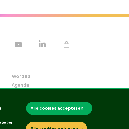
Word lid
Agenda
Bekijk kalender
Verleng je lidmaatschap
Alle cookies accepteren
e
Programma oktober 2024
Programma juni 2024
e beter
Downloads
Alle cookies weigeren