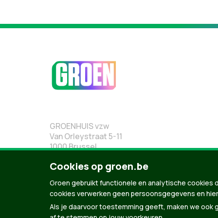
GROENHUIS vzw
Van Orleystraat 5-11
1000 Brussel
02 219 19 19
Cookies op groen.be
Groen gebruikt functionele en analytische cookies d
cookies verwerken geen persoonsgegevens en hier
Als je daarvoor toestemming geeft, maken we ook ge
af te stemmen op jouw voorkeuren.