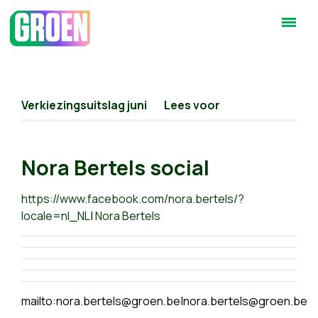
Verkiezingsuitslag juni
Lees voor
Nora Bertels social
https://www.facebook.com/nora.bertels/?
locale=nl_NL
|
Nora Bertels
mailto:
nora.bertels@groen.be
|
nora.bertels@groen.be