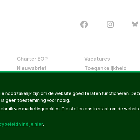
Charter EGP
Vacatures
Nieuwsbrief
Toegankelijkheid
Doe Mee
Contact
ie noodzakelijk zijn om de website goed te laten functioneren. Dez
Groen in je buurt
 is geen toestemming voor nodig.
Meldpunt
bruik van marketingcookies. Die stellen ons in staat om de websit
ybeleid vind je hier
.