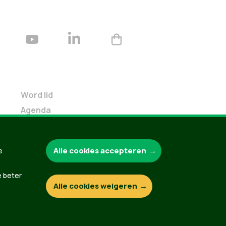
Word lid
Agenda
Bekijk kalender
Verleng je lidmaatschap
Alle cookies accepteren
e
Programma oktober 2024
Programma juni 2024
e beter
Downloads
Alle cookies weigeren
Webshop