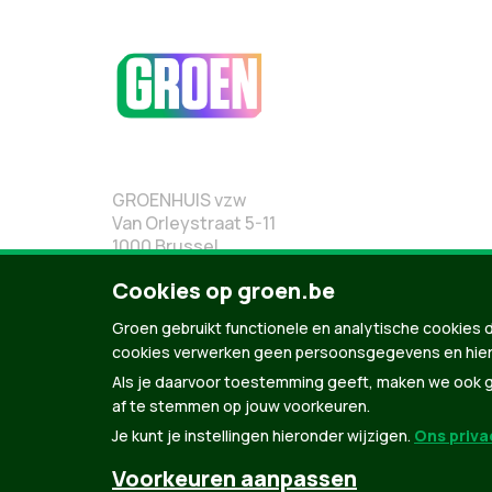
GROENHUIS vzw
Van Orleystraat 5-11
1000 Brussel
02 219 19 19
Cookies op groen.be
Groen gebruikt functionele en analytische cookies d
cookies verwerken geen persoonsgegevens en hier
Als je daarvoor toestemming geeft, maken we ook ge
af te stemmen op jouw voorkeuren.
Je kunt je instellingen hieronder wijzigen.
Ons privac
Voorkeuren aanpassen