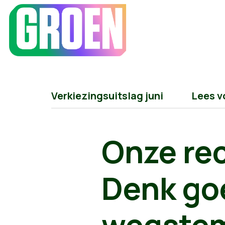
Verkiezingsuitslag juni
Lees v
Onze rec
Denk goe
wegstem