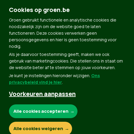
Nieuwsbrief
Toegankelijkheid
Doe Mee
Cookies op groen.be
Contact
Groen gebruikt functionele en analytische cookies die
Groen in je buurt
noodzakelijk zijn om de website goed te laten
functioneren. Deze cookies verwerken geen
Meldpunt
persoonsgegevens en hier is geen toestemming voor
nodig.
Word lid
Als je daarvoor toestemming geeft, maken we ook
Agenda
gebruik van marketingcookies. Die stellen ons in staat om
Bekijk kalender
de website beter af te stemmen op jouw voorkeuren.
Je kunt je instellingen hieronder wijzigen.
Ons
Verleng je lidmaatschap
privacybeleid vind je hier
.
Programma oktober 2024
Voorkeuren aanpassen
Programma juni 2024
Downloads
Noodzakelijke cookies:
Alle cookies accepteren
Webshop
Analytische cookies:
Alle cookies weigeren
© Copyright Groen 2026 | Gemaakt met
NationBuilder