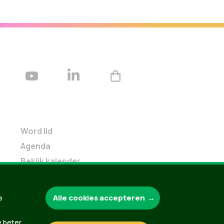
Word lid
Agenda
Bekijk kalender
Verleng je lidmaatschap
Programma oktober 2024
Alle cookies accepteren
e
Programma juni 2024
Downloads
e beter