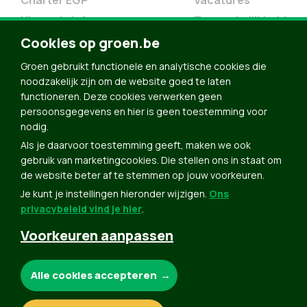
Charter EGP
Vacatures
Nieuwsbrief
Toegankelijkheid
Doe Mee
Cookies op groen.be
Contact
Groen gebruikt functionele en analytische cookies die
Groen in je buurt
noodzakelijk zijn om de website goed te laten
functioneren. Deze cookies verwerken geen
Meldpunt
persoonsgegevens en hier is geen toestemming voor
nodig.
Word lid
Als je daarvoor toestemming geeft, maken we ook
Agenda
gebruik van marketingcookies. Die stellen ons in staat om
Bekijk kalender
de website beter af te stemmen op jouw voorkeuren.
Je kunt je instellingen hieronder wijzigen.
Ons
Verleng je lidmaatschap
privacybeleid vind je hier
.
Programma oktober 2024
Voorkeuren aanpassen
Programma juni 2024
Downloads
Noodzakelijke cookies:
Alle cookies accepteren
Webshop