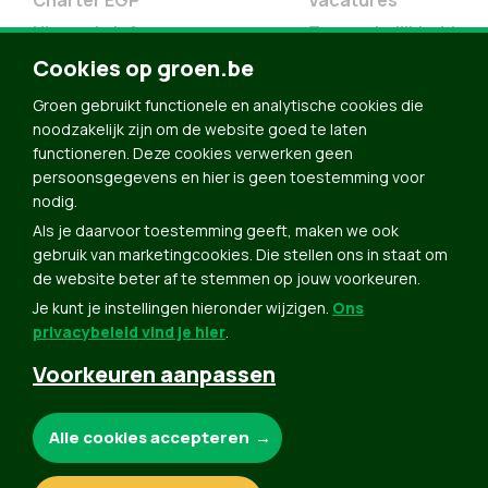
Charter EGP
Vacatures
Nieuwsbrief
Toegankelijkheid
Doe Mee
Cookies op groen.be
Contact
Groen gebruikt functionele en analytische cookies die
Groen in je buurt
noodzakelijk zijn om de website goed te laten
functioneren. Deze cookies verwerken geen
Meldpunt
persoonsgegevens en hier is geen toestemming voor
nodig.
Word lid
Als je daarvoor toestemming geeft, maken we ook
Agenda
gebruik van marketingcookies. Die stellen ons in staat om
Bekijk kalender
de website beter af te stemmen op jouw voorkeuren.
Je kunt je instellingen hieronder wijzigen.
Ons
Verleng je lidmaatschap
privacybeleid vind je hier
.
Programma oktober 2024
Voorkeuren aanpassen
Programma juni 2024
Downloads
Noodzakelijke cookies:
Alle cookies accepteren
Webshop