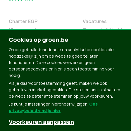
Charter EGP
Vacatures
Nieuwsbrief
Toegankelijkheid
Doe Mee
Cookies op groen.be
Contact
Groen gebruikt functionele en analytische cookies die
Groen in je buurt
noodzakelijk zijn om de website goed te laten
functioneren. Deze cookies verwerken geen
Meldpunt
persoonsgegevens en hier is geen toestemming voor
nodig.
Word lid
Als je daarvoor toestemming geeft, maken we ook
Agenda
gebruik van marketingcookies. Die stellen ons in staat om
Bekijk kalender
de website beter af te stemmen op jouw voorkeuren.
Je kunt je instellingen hieronder wijzigen.
Ons
Verleng je lidmaatschap
privacybeleid vind je hier
.
Programma oktober 2024
Voorkeuren aanpassen
Programma juni 2024