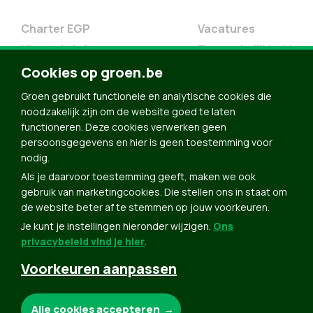
Charter EGP
Vacatures
Nieuwsbrief
Toegankelijkheid
Doe Mee
Cookies op groen.be
Contact
Groen gebruikt functionele en analytische cookies die
Groen in je buurt
noodzakelijk zijn om de website goed te laten
functioneren. Deze cookies verwerken geen
Meldpunt
persoonsgegevens en hier is geen toestemming voor
nodig.
Word lid
Als je daarvoor toestemming geeft, maken we ook
Agenda
gebruik van marketingcookies. Die stellen ons in staat om
Bekijk kalender
de website beter af te stemmen op jouw voorkeuren.
Je kunt je instellingen hieronder wijzigen.
Ons
Verleng je lidmaatschap
privacybeleid vind je hier
.
Programma oktober 2024
Voorkeuren aanpassen
Programma juni 2024
Downloads
Noodzakelijke cookies:
Alle cookies accepteren
Webshop