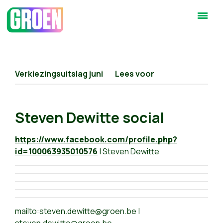
Verkiezingsuitslag juni
Lees voor
Steven Dewitte social
https://www.facebook.com/profile.php?
id=100063935010576
| Steven Dewitte
mailto:
steven.dewitte@groen.be
|