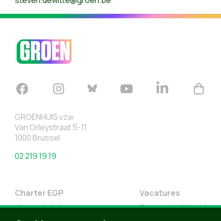
steven.dewitte@groen.be
GROENHUIS vzw
Van Orleystraat 5-11
1000 Brussel
02 219 19 19
Charter EGP
Vacatures
Nieuwsbrief
Toegankelijkheid