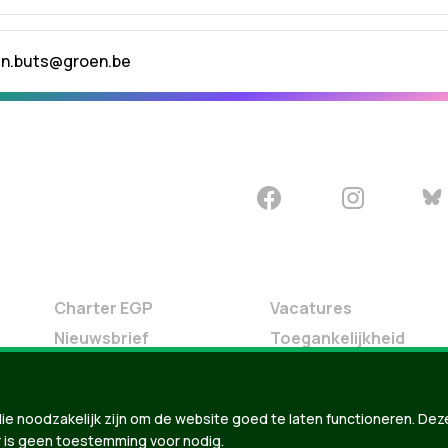
en.buts@groen.be
Charter EGP
Vacatures
Nieuwsbrief
Toegankelijkheid
Doe Mee
Contact
ie noodzakelijk zijn om de website goed te laten functioneren. Dez
Groen in je buurt
 is geen toestemming voor nodig.