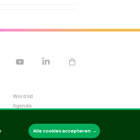
Word lid
Agenda
Bekijk kalender
Verleng je lidmaatschap
Alle cookies accepteren
e
Programma oktober 2024