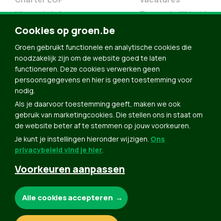
Nieuwsbrief
Toegankelijkheid
Doe Mee
Cookies op groen.be
Contact
Groen gebruikt functionele en analytische cookies die
Groen in je buurt
noodzakelijk zijn om de website goed te laten
functioneren. Deze cookies verwerken geen
Meldpunt
persoonsgegevens en hier is geen toestemming voor
nodig.
Word lid
Als je daarvoor toestemming geeft, maken we ook
Agenda
gebruik van marketingcookies. Die stellen ons in staat om
Bekijk kalender
de website beter af te stemmen op jouw voorkeuren.
Je kunt je instellingen hieronder wijzigen.
Ons
Verleng je lidmaatschap
privacybeleid vind je hier
.
Programma oktober 2024
Voorkeuren aanpassen
Programma juni 2024
Downloads
Noodzakelijke cookies:
Alle cookies accepteren
Webshop