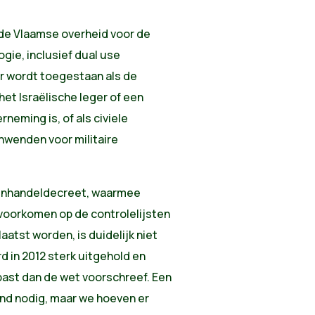
n de Vlaamse overheid voor de
ogie, inclusief dual use
r wordt toegestaan als de
het Israëlische leger of een
neming is, of als civiele
wenden voor militaire
penhandeldecreet, waarmee
t voorkomen op de controlelijsten
atst worden, is duidelijk niet
d in 2012 sterk uitgehold en
past dan de wet voorschreef. Een
end nodig, maar we hoeven er