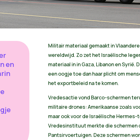
Militair materiaal gemaakt in Vlaandere
er
wereldwijd. Zo zet het Israëlische lege
on en
materiaal in in Gaza, Libanon en Syrië. 
arin
een oogje toe dan haar plicht om mens
het exportbeleid na te komen.
De
Vredesactie vond Barco-schermen terug
militaire drones: Amerikaanse zoals vo
ogje
maar ook voor de Israëlische Hermes-t
Vredesinstituut merkte die schermen 
Pantsirvoertuigen. Deze schermen wo