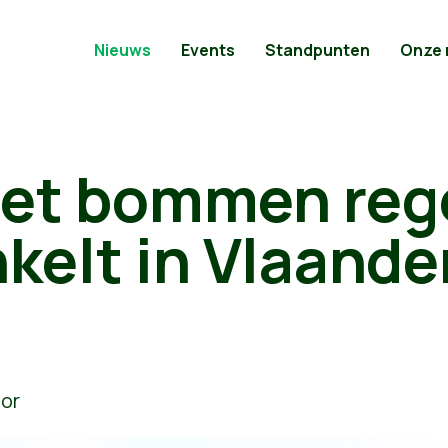
Nieuws
Events
Standpunten
Onze
 het bommen reg
nkelt in Vlaande
or