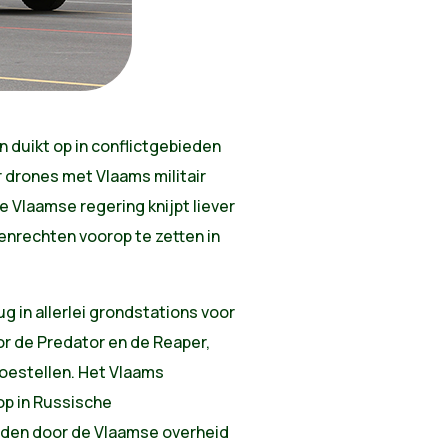
n duikt op in conflictgebieden
r drones met Vlaams militair
De Vlaamse regering knijpt liever
enrechten voorop te zetten in
 in allerlei grondstations voor
or de Predator en de Reaper,
oestellen. Het Vlaams
op in Russische
rden door de Vlaamse overheid