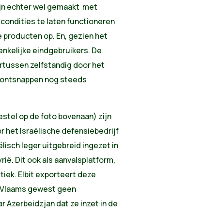
ijn echter wel gemaakt met
ldcondities te laten functioneren
re producten op. En, gezien het
enkelijke eindgebruikers. De
rtussen zelfstandig door het
n ontsnappen nog steeds
tel op de foto bovenaan) zijn
 het Israëlische defensiebedrijf
ëlisch leger uitgebreid ingezet in
rië. Dit ook als aanvalsplatform,
itiek. Elbit exporteert deze
t Vlaams gewest geen
r Azerbeidzjan dat ze inzet in de