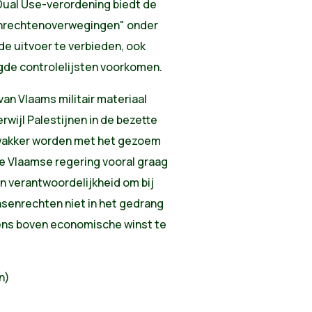
 Dual Use-verordening biedt de
enrechtenoverwegingen" onder
de uitvoer te verbieden, ook
gde controlelijsten voorkomen.
an Vlaams militair materiaal
Terwijl Palestijnen in de bezette
 wakker worden met het gezoem
e Vlaamse regering vooral graag
en verantwoordelijkheid om bij
senrechten niet in het gedrang
ens boven economische winst te
n)