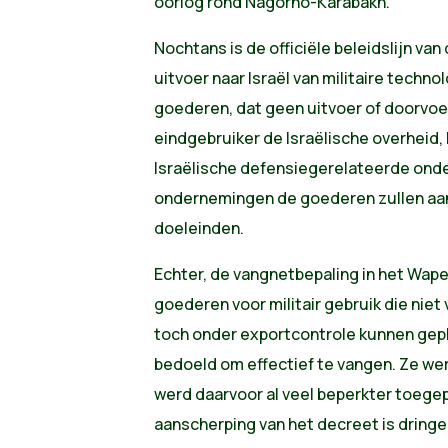
oorlog rond Nagorno-Karabakh.
Nochtans is de officiële beleidslijn va
uitvoer naar Israël van militaire technol
goederen, dat geen uitvoer of doorvoe
eindgebruiker de Israëlische overheid, 
Israëlische defensiegerelateerde onder
ondernemingen de goederen zullen aan
doeleinden.
Echter, de vangnetbepaling in het Wa
goederen voor militair gebruik die nie
toch onder exportcontrole kunnen gepla
bedoeld om effectief te vangen. Ze wer
werd daarvoor al veel beperkter toege
aanscherping van het decreet is dring