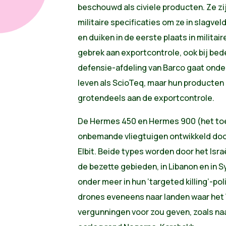
beschouwd als civiele producten. Ze z
militaire specificaties om ze in slagve
en duiken in de eerste plaats in militai
gebrek aan exportcontrole, ook bij bed
defensie-afdeling van Barco gaat onde
leven als ScioTeq, maar hun producte
grotendeels aan de exportcontrole.
De Hermes 450 en Hermes 900 (het toes
onbemande vliegtuigen ontwikkeld door
Elbit. Beide types worden door het Isra
de bezette gebieden, in Libanon en in Sy
onder meer in hun ‘targeted killing’-pol
drones eveneens naar landen waar he
vergunningen voor zou geven, zoals naa