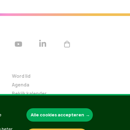
Word lid
Agenda
Bekijk kalender
Verleng je lidmaatschap
Programma oktober 2024
Alle cookies accepteren
e
Programma juni 2024
Downloads
e beter