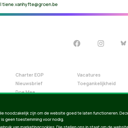
e
|
tiene.vanhyfte@groen.be
Charter EGP
Vacatures
Nieuwsbrief
Toegankelijkheid
Doe Mee
Contact
Groen in je buurt
ie noodzakelijk zijn om de website goed te laten functioneren. Dez
Meldpunt
 is geen toestemming voor nodig.
bruik van marketingcookies. Die stellen ons in staat om de websit