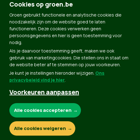
Doe Mee
Cookies op groen.be
Contact
Groen gebruikt functionele en analytische cookies die
Groen in je buurt
noodzakelijk zijn om de website goed te laten
functioneren. Deze cookies verwerken geen
Meldpunt
persoonsgegevens en hier is geen toestemming voor
nodig.
Word lid
Als je daarvoor toestemming geeft, maken we ook
Agenda
gebruik van marketingcookies. Die stellen ons in staat om
Bekijk kalender
de website beter af te stemmen op jouw voorkeuren.
Je kunt je instellingen hieronder wijzigen.
Ons
Verleng je lidmaatschap
privacybeleid vind je hier
.
Programma oktober 2024
Voorkeuren aanpassen
Programma juni 2024
Downloads
Noodzakelijke cookies:
Alle cookies accepteren
Webshop
Analytische cookies:
Alle cookies weigeren
© Copyright Groen 2026 | Gemaakt met
NationBuilder