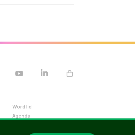
Word lid
Agenda
Bekijk kalender
Verleng je lidmaatschap