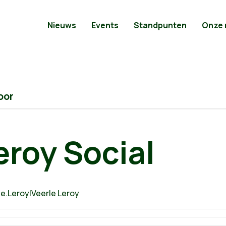
Nieuws
Events
Standpunten
Onze
oor
eroy Social
e.Leroy|Veerle Leroy