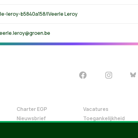
rle-leroy-b5840a158/|Veerle Leroy
eerle.leroy@groen.be
Charter EGP
Vacatures
Nieuwsbrief
Toegankelijkheid
Doe Mee
Contact