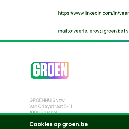
https://www.linkedin.com/in/vee
mailto:
veerle.leroy@groen.be
|
v
GROENHUIS vzw
Van Orleystraat 5-11
1000 Brussel
02 219 19 19
Cookies op groen.be